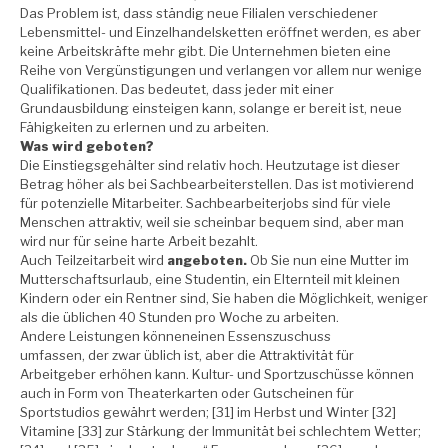
Das Problem ist, dass ständig neue Filialen verschiedener
Lebensmittel- und Einzelhandelsketten eröffnet werden, es aber
keine Arbeitskräfte mehr gibt. Die Unternehmen bieten eine
Reihe von Vergünstigungen und verlangen vor allem nur wenige
Qualifikationen. Das bedeutet, dass jeder mit einer
Grundausbildung einsteigen kann, solange er bereit ist, neue
Fähigkeiten zu erlernen und zu arbeiten.
Was wird geboten?
Die Einstiegsgehälter sind relativ
hoch. Heutzutage ist dieser
Betrag höher als bei Sachbearbeiterstellen. Das ist motivierend
für potenzielle Mitarbeiter. Sachbearbeiterjobs sind für viele
Menschen attraktiv, weil sie scheinbar bequem sind, aber man
wird nur für seine harte Arbeit bezahlt.
Auch Teilzeitarbeit wird
angeboten.
Ob Sie nun eine Mutter im
Mutterschaftsurlaub, eine Studentin, ein Elternteil mit kleinen
Kindern oder ein Rentner sind, Sie haben die Möglichkeit, weniger
als die üblichen 40 Stunden pro Woche zu arbeiten.
Andere Leistungen könneneinen Essenszuschuss
umfassen, der zwar üblich ist, aber die Attraktivität für
Arbeitgeber erhöhen kann. Kultur- und Sportzuschüsse
können
auch in Form von Theaterkarten oder Gutscheinen für
Sportstudios gewährt werden; [31] im Herbst und Winter [32]
Vitamine [33] zur Stärkung der Immunität bei schlechtem Wetter;