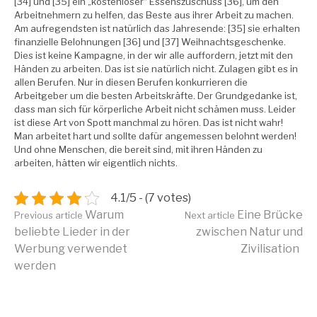
[34] und [35] ein „kostenloser“ Essenszuschuss [36], um den
Arbeitnehmern zu helfen, das Beste aus ihrer Arbeit zu machen.
Am aufregendsten ist natürlich das Jahresende: [35] sie erhalten
finanzielle Belohnungen [36] und [37] Weihnachtsgeschenke.
Dies ist keine Kampagne, in der wir alle auffordern, jetzt mit den
Händen zu arbeiten. Das ist sie natürlich nicht. Zulagen gibt es in
allen Berufen. Nur in diesen Berufen konkurrieren die
Arbeitgeber um die besten Arbeitskräfte. Der Grundgedanke ist,
dass man sich für körperliche Arbeit nicht schämen muss. Leider
ist diese Art von Spott manchmal zu hören. Das ist nicht wahr!
Man arbeitet hart und sollte dafür angemessen belohnt werden!
Und ohne Menschen, die bereit sind, mit ihren Händen zu
arbeiten, hätten wir eigentlich nichts.
4.1/5 - (7 votes)
Continue
Warum
Eine Brücke
Previous article
Next article
beliebte Lieder in der
zwischen Natur und
Werbung verwendet
Zivilisation
Reading
werden