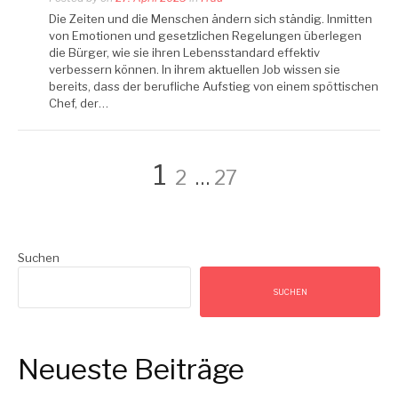
Die Zeiten und die Menschen ändern sich ständig. Inmitten
von Emotionen und gesetzlichen Regelungen überlegen
die Bürger, wie sie ihren Lebensstandard effektiv
verbessern können. In ihrem aktuellen Job wissen sie
bereits, dass der berufliche Aufstieg von einem spöttischen
Chef, der…
Seitennummerie
Page
Page
Page
1
2
…
27
der
Suchen
Beiträge
SUCHEN
Neueste Beiträge