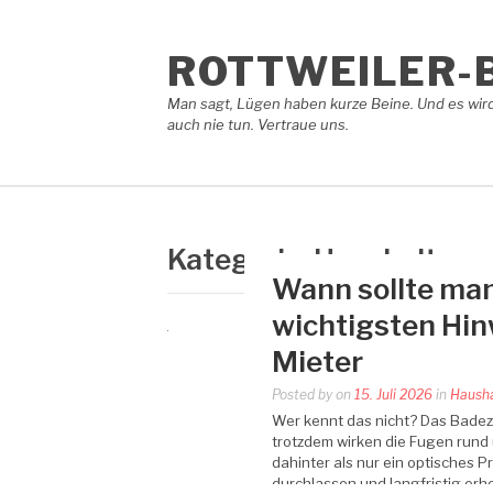
Skip
to
content
ROTTWEILER-
Man sagt, Lügen haben kurze Beine. Und es wird
auch nie tun. Vertraue uns.
Kategorie:
Haushalt
Wann sollte man
wichtigsten Hin
Mieter
Posted by
on
15. Juli 2026
in
Hausha
Wer kennt das nicht? Das Badez
trotzdem wirken die Fugen rund
dahinter als nur ein optisches 
durchlassen und langfristig erh