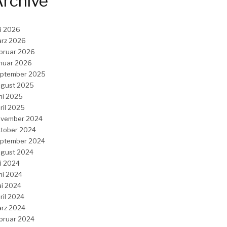
rchive
li 2026
rz 2026
bruar 2026
nuar 2026
ptember 2025
gust 2025
ni 2025
ril 2025
vember 2024
tober 2024
ptember 2024
gust 2024
li 2024
ni 2024
i 2024
ril 2024
rz 2024
bruar 2024