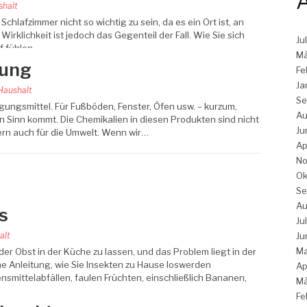
A
shalt
Schlafzimmer nicht so wichtig zu sein, da es ein Ort ist, an
rklichkeit ist jedoch das Gegenteil der Fall. Wie Sie sich
Ju
f fühlen,…
Mä
gung
Fe
Ja
Haushalt
Se
gungsmittel. Für Fußböden, Fenster, Öfen usw. – kurzum,
Au
en Sinn kommt. Die Chemikalien in diesen Produkten sind nicht
Ju
dern auch für die Umwelt. Wenn wir…
Ap
No
Ok
Se
Au
s
Ju
alt
Ju
Ma
der Obst in der Küche zu lassen, und das Problem liegt in der
ne Anleitung, wie Sie Insekten zu Hause loswerden
Ap
smittelabfällen, faulen Früchten, einschließlich Bananen,
Mä
Fe