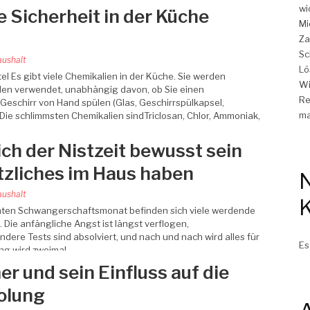
wi
ie Sicherheit in der Küche
Mi
Za
Sc
ushalt
Lö
l Es gibt viele Chemikalien in der Küche. Sie werden
Wi
len verwendet, unabhängig davon, ob Sie einen
Re
Geschirr von Hand spülen (Glas, Geschirrspülkapsel,
ma
. Die schlimmsten Chemikalien sindTriclosan, Chlor, Ammoniak,
ich der Nistzeit bewusst sein
tzliches im Haus haben
ushalt
ten Schwangerschaftsmonat befinden sich viele werdende
 Die anfängliche Angst ist längst verflogen,
re Tests sind absolviert, und nach und nach wird alles für
Es
ung wird zweimal…
r und sein Einfluss auf die
holung