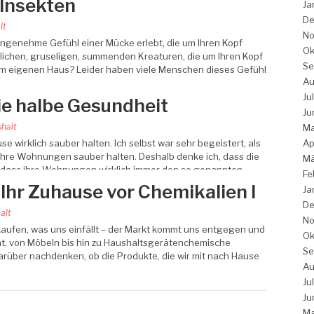
 Insekten
Ja
De
lt
No
ngenehme Gefühl einer Mücke erlebt, die um Ihren Kopf
Ok
ichen, gruseligen, summenden Kreaturen, die um Ihren Kopf
Se
em eigenen Haus? Leider haben viele Menschen dieses Gefühl
Au
Ju
die halbe Gesundheit
Ju
halt
Ma
e wirklich sauber halten. Ich selbst war sehr begeistert, als
Ap
 ihre Wohnungen sauber halten. Deshalb denke ich, dass die
Mä
, dass ihre Wohnungen wirklich immer den so genannten…
Fe
 Ihr Zuhause vor Chemikalien I
Ja
De
alt
No
kaufen, was uns einfällt – der Markt kommt uns entgegen und
Ok
ent, von Möbeln bis hin zu Haushaltsgerätenchemische
Se
arüber nachdenken, ob die Produkte, die wir mit nach Hause
Au
Ju
Ju
Ma