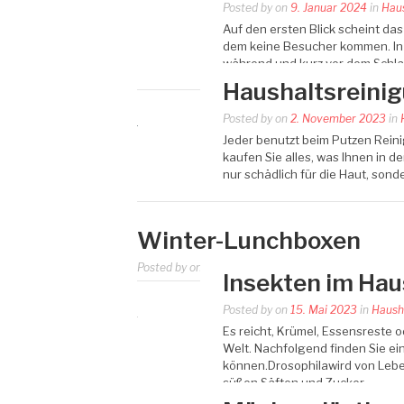
Posted by
on
9. Januar 2024
in
Hau
Auf den ersten Blick scheint das 
dem keine Besucher kommen. In Wi
während und kurz vor dem Schla
Haushaltsreini
Posted by
on
2. November 2023
in
Jeder benutzt beim Putzen Reini
kaufen Sie alles, was Ihnen in d
nur schädlich für die Haut, son
Winter-Lunchboxen
Posted by
on
27. Juli 2023
in
Haushalt
Insekten im Hau
Posted by
on
15. Mai 2023
in
Haush
Es reicht, Krümel, Essensreste o
Welt. Nachfolgend finden Sie ei
können.Drosophilawird von Leben
süßen Säften und Zucker…