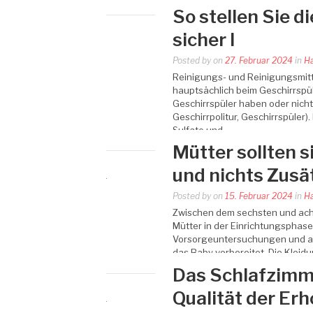
So stellen Sie d
sicher I
Posted by
on
27. Februar 2024
in
Ha
Reinigungs- und Reinigungsmitte
hauptsächlich beim Geschirrspü
Geschirrspüler haben oder nicht
Geschirrpolitur, Geschirrspüler)
Sulfate und…
Mütter sollten s
und nichts Zusä
Posted by
on
15. Februar 2024
in
Ha
Zwischen dem sechsten und ach
Mütter in der Einrichtungsphase.
Vorsorgeuntersuchungen und ande
das Baby vorbereitet. Die Kleid
Das Schlafzimme
Qualität der Er