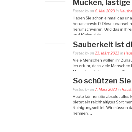
Mücken, lästige
Posted by
on
6. Mai 2023
in
Hausha
Haben Sie schon einmal das una
herumschwirrt? Diese unansehnl
herumschwirren. Und das in Ihr
und fühlen sich…
Sauberkeit ist 
Posted by
on
23. März 2023
in
Haus
Viele Menschen wollen ihr Zuhaus
ich erfuhr, dass viele Menschen
Menschen dafür sorgen sollten
So schützen Sie
Posted by
on
7. März 2023
in
Haush
Heute können Sie absolut alles 
bietet ein reichhaltiges Sortim
Reinigungsmittel. Wir müssen d
nehmen,…