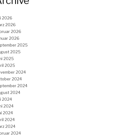
rchive
li 2026
rz 2026
bruar 2026
nuar 2026
ptember 2025
gust 2025
ni 2025
ril 2025
vember 2024
tober 2024
ptember 2024
gust 2024
li 2024
ni 2024
i 2024
ril 2024
rz 2024
bruar 2024