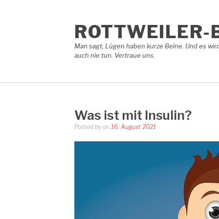
Skip
to
content
ROTTWEILER-
Man sagt, Lügen haben kurze Beine. Und es wird
auch nie tun. Vertraue uns.
Was ist mit Insulin?
Posted by
on
16. August 2021