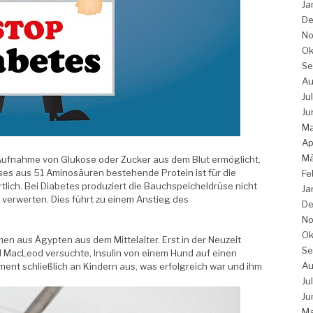
Ja
De
No
Ok
Se
Au
Ju
Ju
Ma
Ap
Mä
 Aufnahme von Glukose oder Zucker aus dem Blut ermöglicht.
eses aus 51 Aminosäuren bestehende Protein ist für die
Fe
ich. Bei Diabetes produziert die Bauchspeicheldrüse nicht
Ja
 verwerten. Dies führt zu einem Anstieg des
De
No
Ok
n aus Ägypten aus dem Mittelalter. Erst in der Neuzeit
Se
rd MacLeod versuchte, Insulin von einem Hund auf einen
Au
ment schließlich an Kindern aus, was erfolgreich war und ihm
Ju
Ju
Ma