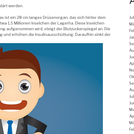
A
klärt werden.
s ist ein 28 cm langes Drüsenorgan, das sich hinter dem
Ju
wa 1,5 Millionen Inselchen der Lagerha. Diese Inselchen
Mä
rung aufgenommen wird, steigt der Blutzuckerspiegel an. Die
Fe
g und erhöhen die Insulinausschüttung. Daraufhin sinkt der
Ja
Se
Au
Ju
Ap
No
Ok
Se
Au
Ju
Ju
Ma
Ap
Mä
Fe