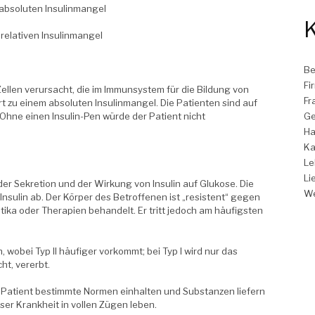
 absoluten Insulinmangel
K
 relativen Insulinmangel
Be
Fi
-Zellen verursacht, die im Immunsystem für die Bildung von
Fr
rt zu einem absoluten Insulinmangel. Die Patienten sind auf
Ge
. Ohne einen Insulin-Pen würde der Patient nicht
Ha
Ka
Le
Li
er Sekretion und der Wirkung von Insulin auf Glukose. Die
W
sulin ab. Der Körper des Betroffenen ist „resistent“ gegen
betika oder Therapien behandelt. Er tritt jedoch am häufigsten
wobei Typ II häufiger vorkommt; bei Typ I wird nur das
ht, vererbt.
er Patient bestimmte Normen einhalten und Substanzen liefern
eser Krankheit in vollen Zügen leben.