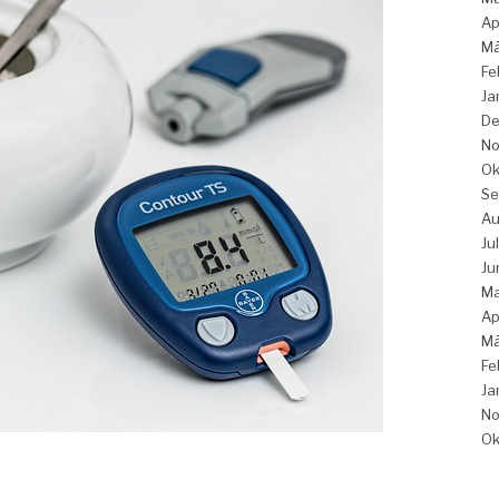
Ap
Mä
Fe
Ja
De
No
Ok
Se
Au
Ju
Ju
Ma
Ap
Mä
Fe
Ja
No
Ok