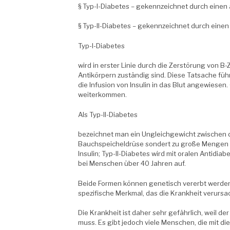
§ Typ-I-Diabetes – gekennzeichnet durch einen
§ Typ-II-Diabetes – gekennzeichnet durch einen
Typ-I-Diabetes
wird in erster Linie durch die Zerstörung von B
Antikörpern zuständig sind. Diese Tatsache füh
die Infusion von Insulin in das Blut angewiesen
weiterkommen.
Als Typ-II-Diabetes
bezeichnet man ein Ungleichgewicht zwischen d
Bauchspeicheldrüse sondert zu große Mengen In
Insulin; Typ-II-Diabetes wird mit oralen Antidia
bei Menschen über 40 Jahren auf.
Beide Formen können genetisch vererbt werden, 
spezifische Merkmal, das die Krankheit verursac
Die Krankheit ist daher sehr gefährlich, weil d
muss. Es gibt jedoch viele Menschen, die mit di