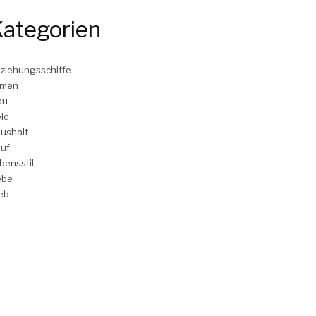
ategorien
ziehungsschiffe
rmen
au
ld
ushalt
uf
bensstil
ebe
eb