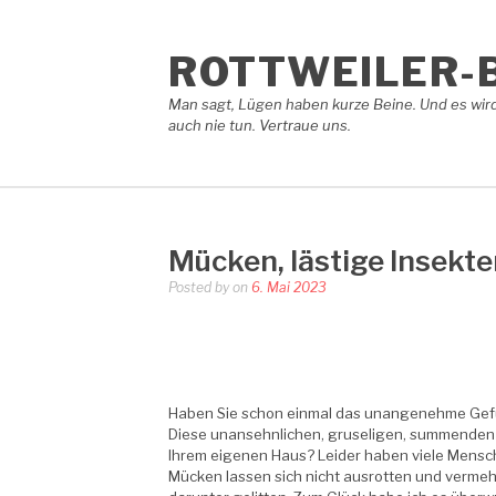
Skip
to
content
ROTTWEILER-
Man sagt, Lügen haben kurze Beine. Und es wird
auch nie tun. Vertraue uns.
Mücken, lästige Insekt
Posted by
on
6. Mai 2023
Haben Sie schon einmal das unangenehme Gefüh
Diese unansehnlichen, gruseligen, summenden K
Ihrem eigenen Haus? Leider haben viele Mensch
Mücken lassen sich nicht ausrotten und vermehr