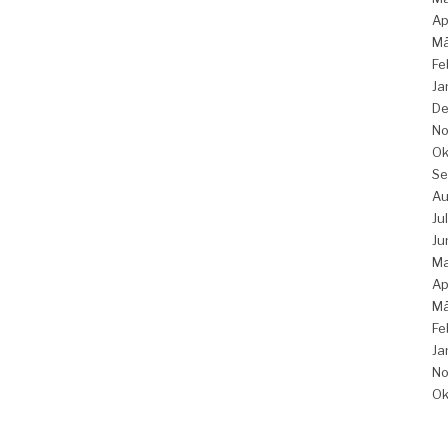
Ap
Mä
Fe
Ja
De
No
Ok
Se
Au
Ju
Ju
Ma
Ap
Mä
Fe
Ja
No
Ok