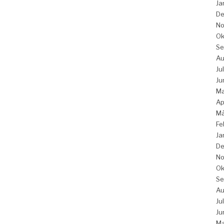
Ja
De
No
Ok
Se
Au
Ju
Ju
Ma
Ap
Mä
Fe
Ja
De
No
Ok
Se
Au
Ju
Ju
Ma