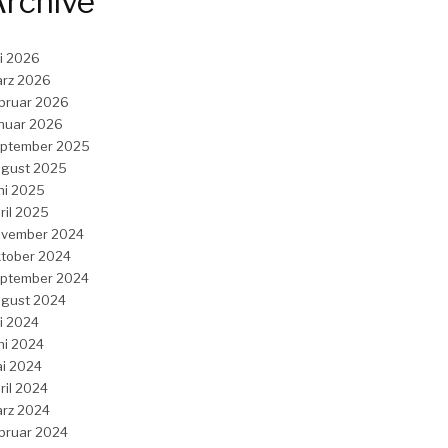
rchive
li 2026
rz 2026
bruar 2026
nuar 2026
ptember 2025
gust 2025
ni 2025
ril 2025
vember 2024
tober 2024
ptember 2024
gust 2024
li 2024
ni 2024
i 2024
ril 2024
rz 2024
bruar 2024