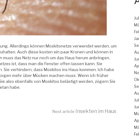
A
Ju
Mä
Fe
Ja
Se
sung. Allerdings können Moskitonetze verwendet werden, um
uhalten. Auch diese kosten ein paar Kronen und können in
Au
 muss das Netz nur noch um das Haus herum anbringen,
Ju
netzes ist, dass man die Fenster offen lassen kann. Sie
Ap
n. Sie verhindern, dass Moskitos ins Haus kommen. Ich habe
No
e Sorgen mehr über Mücken machen muss. Wenn ich früher
Ok
e also ebenfalls von Moskitos belästigt werden, zögern Sie
Se
getan habe.
Au
Ju
Ju
Insekten im Haus
Next article
Ma
Ap
Mä
Fe