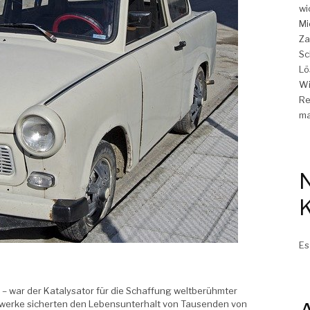
wi
Mi
Za
Sc
Lö
Wi
Re
ma
Es
 – war der Katalysator für die Schaffung weltberühmter
enwerke sicherten den Lebensunterhalt von Tausenden von