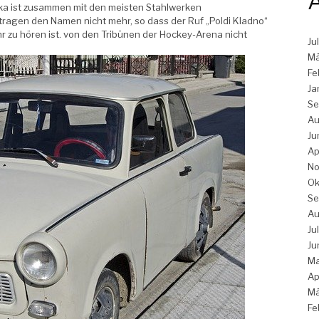
A
ka ist zusammen mit den meisten Stahlwerken
ragen den Namen nicht mehr, so dass der Ruf „Poldi Kladno“
 zu hören ist. von den Tribünen der Hockey-Arena nicht
Ju
Mä
Fe
Ja
Se
Au
Ju
Ap
No
Ok
Se
Au
Ju
Ju
Ma
Ap
Mä
Fe