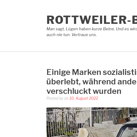
Skip
to
content
ROTTWEILER-
Man sagt, Lügen haben kurze Beine. Und es wird
auch nie tun. Vertraue uns.
Einige Marken sozialis
überlebt, während ander
verschluckt wurden
Posted by
on
10. August 2022