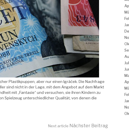
Ap
Mä
Fe
Ja
De
No
Ok
Se
Au
Ju
Ju
Ma
her Plastikpuppen, aber nur einen Igráček. Die Nachfrage
Ap
eller sind nicht in der Lage, mit dem Angebot auf dem Markt
Mä
indheit mit „Fantasie“ und versuchen, sie ihren Kindern zu
Fe
von Spielzeug unterschiedlicher Qualität, von denen die
Ja
No
Ok
Nächster Beitrag
Next article