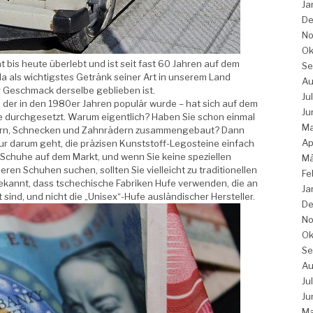
Ja
De
No
Ok
t bis heute überlebt und ist seit fast 60 Jahren auf dem
Se
a als wichtigstes Getränk seiner Art in unserem Land
Au
er Geschmack derselbe geblieben ist.
Ju
 der in den 1980er Jahren populär wurde – hat sich auf dem
Ju
e durchgesetzt. Warum eigentlich? Haben Sie schon einmal
Ma
ttern, Schnecken und Zahnrädern zusammengebaut? Dann
Ap
nur darum geht, die präzisen Kunststoff-Legosteine einfach
 Schuhe auf dem Markt, und wenn Sie keine speziellen
Mä
n Schuhen suchen, sollten Sie vielleicht zu traditionellen
Fe
bekannt, dass tschechische Fabriken Hufe verwenden, die an
Ja
ind, und nicht die „Unisex“-Hufe ausländischer Hersteller.
De
No
Ok
Se
Au
Ju
Ju
Ma